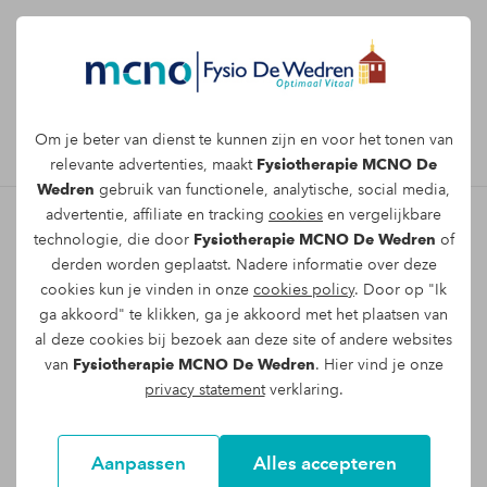
Afspraak maken
Om je beter van dienst te kunnen zijn en voor het tonen van
relevante advertenties, maakt
Fysiotherapie MCNO De
Wedren
gebruik van functionele, analytische, social media,
advertentie, affiliate en tracking
cookies
en vergelijkbare
technologie, die door
Fysiotherapie MCNO De Wedren
of
Blog
derden worden geplaatst. Nadere informatie over deze
cookies kun je vinden in onze
cookies policy
. Door op "Ik
Blijf op de hoogte van de laatste ontwikkelingen
ga akkoord" te klikken, ga je akkoord met het plaatsen van
al deze cookies bij bezoek aan deze site of andere websites
rondom Fysiotherapie MCNO De Wedren.
van
Fysiotherapie MCNO De Wedren
. Hier vind je onze
privacy statement
verklaring.
Aanpassen
Alles accepteren