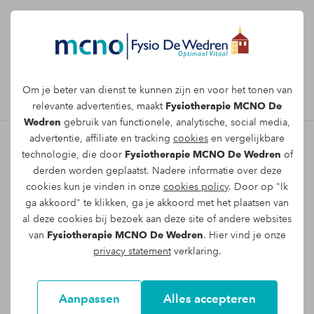
Afspraak maken
Om je beter van dienst te kunnen zijn en voor het tonen van
relevante advertenties, maakt
Fysiotherapie MCNO De
Wedren
gebruik van functionele, analytische, social media,
advertentie, affiliate en tracking
cookies
en vergelijkbare
technologie, die door
Fysiotherapie MCNO De Wedren
of
Rugpijn behandelen bij
derden worden geplaatst. Nadere informatie over deze
cookies kun je vinden in onze
cookies policy
. Door op "Ik
Fysiotherapie MCNO De
ga akkoord" te klikken, ga je akkoord met het plaatsen van
Wedren in Nijmegen
al deze cookies bij bezoek aan deze site of andere websites
van
Fysiotherapie MCNO De Wedren
. Hier vind je onze
Heb je in het dagelijks leven pijnklachten aan
privacy statement
verklaring.
je rug? Last van een zeurende of stekende
rugpijn? Dat is helemaal niet gek. Ongeveer 80
Aanpassen
Alles accepteren
tot 90 procent van alle volwassenen heeft