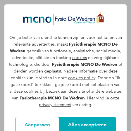
Afspraak maken
Om je beter van dienst te kunnen zijn en voor het tonen van
relevante advertenties, maakt
Fysiotherapie MCNO De
Wedren
gebruik van functionele, analytische, social media,
advertentie, affiliate en tracking
cookies
en vergelijkbare
technologie, die door
Fysiotherapie MCNO De Wedren
of
Fysio De Wedren in Nijmegen
derden worden geplaatst. Nadere informatie over deze
cookies kun je vinden in onze
cookies policy
. Door op "Ik
- Jouw fysiopraktijk aan de
ga akkoord" te klikken, ga je akkoord met het plaatsen van
Waldeck Pyrmontsingel
al deze cookies bij bezoek aan deze site of andere websites
van
Fysiotherapie MCNO De Wedren
. Hier vind je onze
Fysiotherapie De Wedren Fysiopraktijk
privacy statement
verklaring.
in Nijmegen
Waldeck Pyrmontsingel 69
Aanpassen
Alles accepteren