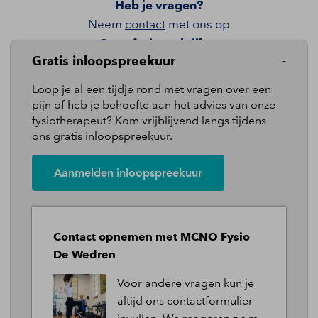
Heb je vragen?
Neem
contact
met ons op
Onze fysiopraktijken
Gratis inloopspreekuur
Locatie MCNO
Loop je al een tijdje rond met vragen over een
Locatie De Wedren
pijn of heb je behoefte aan het advies van onze
fysiotherapeut? Kom vrijblijvend langs tijdens
ons gratis inloopspreekuur.
Quicklinks
Pijnklachten
Aanmelden inloopspreekuur
Behandelingen
Ons team
Contact opnemen met MCNO Fysio
Over ons
De Wedren
Tarieven
Voor andere vragen kun je
altijd ons contactformulier
Blog