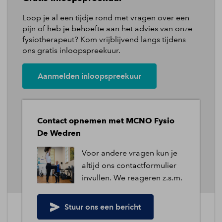
Locatie MCNO
Loop je al een tijdje rond met vragen over een
Locatie De Wedren
pijn of heb je behoefte aan het advies van onze
fysiotherapeut? Kom vrijblijvend langs tijdens
ons gratis inloopspreekuur.
Quicklinks
Pijnklachten
Aanmelden inloopspreekuur
Behandelingen
Ons team
Contact opnemen met MCNO Fysio
Over ons
De Wedren
Tarieven
Voor andere vragen kun je
altijd ons contactformulier
Blog
invullen. We reageren z.s.m.
Stuur ons een bericht
2026 ©
FysioWebsite
.
Alle rechten voorbehouden.
Privacy
Cookies