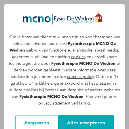
Afspraak maken
Om je beter van dienst te kunnen zijn en voor het tonen van
relevante advertenties, maakt
Fysiotherapie MCNO De
Wedren
gebruik van functionele, analytische, social media,
advertentie, affiliate en tracking
cookies
en vergelijkbare
technologie, die door
Fysiotherapie MCNO De Wedren
of
Onze fysiopraktijken in
derden worden geplaatst. Nadere informatie over deze
cookies kun je vinden in onze
cookies policy
. Door op "Ik
Nijmegen
ga akkoord" te klikken, ga je akkoord met het plaatsen van
al deze cookies bij bezoek aan deze site of andere websites
van
Fysiotherapie MCNO De Wedren
. Hier vind je onze
privacy statement
verklaring.
Aanpassen
Alles accepteren