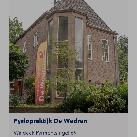
Fysiopraktijk De Wedren
Waldeck Pyrmontsingel 69