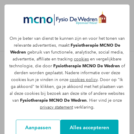
Afspraak maken
Om je beter van dienst te kunnen zijn en voor het tonen van
relevante advertenties, maakt
Fysiotherapie MCNO De
Wedren
gebruik van functionele, analytische, social media,
advertentie, affiliate en tracking
cookies
en vergelijkbare
technologie, die door
Fysiotherapie MCNO De Wedren
of
Schouderpijn behandelen in
derden worden geplaatst. Nadere informatie over deze
cookies kun je vinden in onze
cookies policy
. Door op "Ik
Nijmegen
ga akkoord" te klikken, ga je akkoord met het plaatsen van
al deze cookies bij bezoek aan deze site of andere websites
Schouderpijn kan een ernstige belemmering
van
Fysiotherapie MCNO De Wedren
. Hier vind je onze
vormen voor je dagelijkse bezigheden en
privacy statement
verklaring.
activiteiten. Of het nu wordt veroorzaakt door
overbelasting, letsel of andere oorzaken.
Aanpassen
Alles accepteren
Goede behandeling van de schouder is van