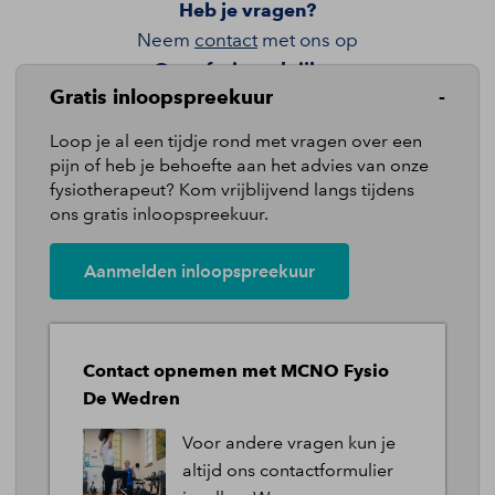
Heb je vragen?
Neem
contact
met ons op
Onze fysiopraktijken
Gratis inloopspreekuur
Locatie MCNO
Loop je al een tijdje rond met vragen over een
Locatie De Wedren
pijn of heb je behoefte aan het advies van onze
fysiotherapeut? Kom vrijblijvend langs tijdens
ons gratis inloopspreekuur.
Quicklinks
Pijnklachten
Aanmelden inloopspreekuur
Behandelingen
Ons team
Contact opnemen met MCNO Fysio
Over ons
De Wedren
Tarieven
Voor andere vragen kun je
altijd ons contactformulier
Blog