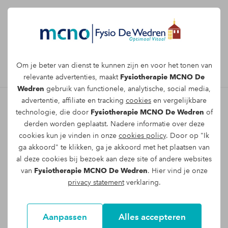
Afspraak maken
Om je beter van dienst te kunnen zijn en voor het tonen van
relevante advertenties, maakt
Fysiotherapie MCNO De
Wedren
gebruik van functionele, analytische, social media,
advertentie, affiliate en tracking
cookies
en vergelijkbare
technologie, die door
Fysiotherapie MCNO De Wedren
of
Samenwerkingspartners van
derden worden geplaatst. Nadere informatie over deze
cookies kun je vinden in onze
cookies policy
. Door op "Ik
Fysiotherapie MCNO De
ga akkoord" te klikken, ga je akkoord met het plaatsen van
Wedren
al deze cookies bij bezoek aan deze site of andere websites
van
Fysiotherapie MCNO De Wedren
. Hier vind je onze
Fysiotherapie MCNO De Wedren slaat de
privacy statement
verklaring.
handen graag ineen met specialisten in de
naaste omgeving. Zie hieronder de partners
Aanpassen
Alles accepteren
met wie wij samenwerken.