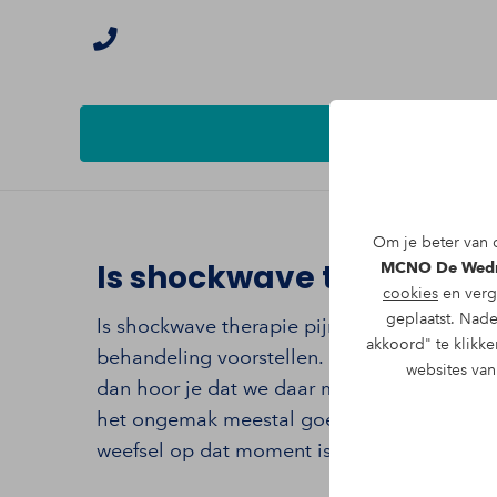
Om je beter van d
Is shockwave therapie pi
MCNO De Wed
cookies
en verg
geplaatst. Nade
Is shockwave therapie pijnlijk. Die vraag kri
akkoord" te klikke
behandeling voorstellen. Dat is logisch. Je 
websites va
dan hoor je dat we daar met drukgolven gaa
het ongemak meestal goed te verdragen is 
weefsel op dat moment is.