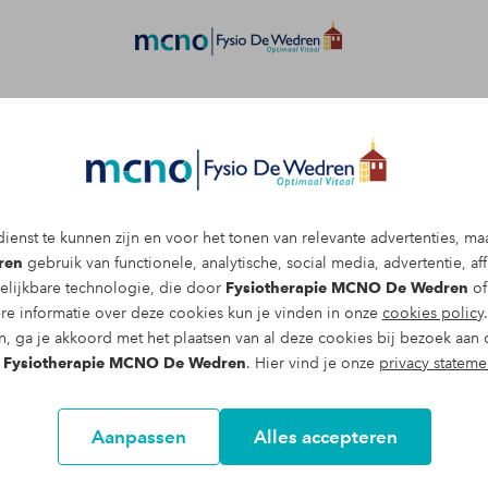
Afspraak maken
ienst te kunnen zijn en voor het tonen van relevante advertenties, ma
jnlijk bij peesklachten?
ren
gebruik van functionele, analytische, social media, advertentie, affi
elijkbare technologie, die door
Fysiotherapie MCNO De Wedren
of
re informatie over deze cookies kun je vinden in onze
cookies policy
jgen we bijna altijd als we deze
n, ga je akkoord met het plaatsen van al deze cookies bij bezoek aan 
hebt al last van een gevoelige plek en
n
Fysiotherapie MCNO De Wedren
. Hier vind je onze
privacy stateme
n werken. In de praktijk merken we dat
en sterk afhangt van hoe gevoelig het
Aanpassen
Alles accepteren