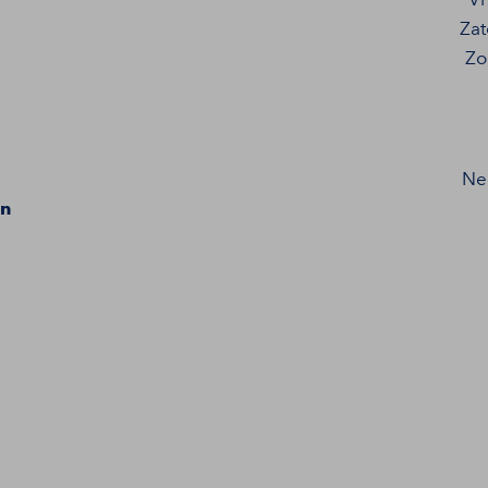
Za
Zo
N
en