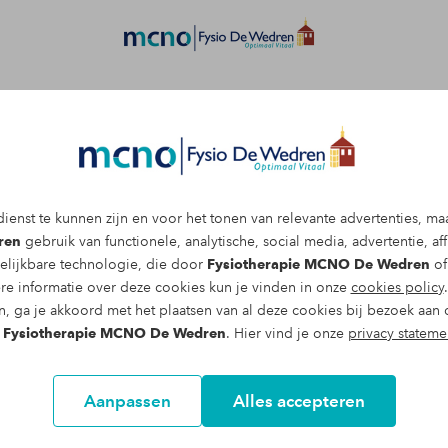
Afspraak maken
ienst te kunnen zijn en voor het tonen van relevante advertenties, ma
ren
gebruik van functionele, analytische, social media, advertentie, affi
elijkbare technologie, die door
Fysiotherapie MCNO De Wedren
of
re informatie over deze cookies kun je vinden in onze
cookies policy
 daardoor pijn aan je knie? Dan bestaat
n, ga je akkoord met het plaatsen van al deze cookies bij bezoek aan 
aakt en je daardoor een zogenaamde
n
Fysiotherapie MCNO De Wedren
. Hier vind je onze
privacy stateme
frictiesyndroom genoemd) opgelopen hebt.
en helpt je graag om van deze
Aanpassen
Alles accepteren