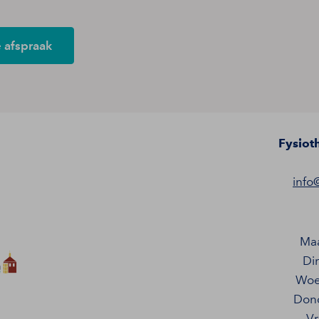
e afspraak
Fysiot
info
Ma
Di
Woe
Don
Vr