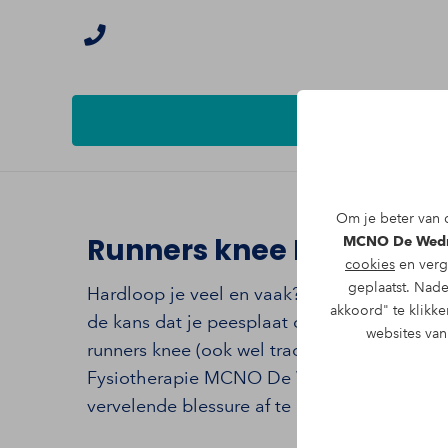
Om je beter van d
Runners knee Nijmegen
MCNO De Wed
cookies
en verg
geplaatst. Nade
Hardloop je veel en vaak? En heb je (mede)
akkoord" te klikke
de kans dat je peesplaat overbelast is ger
websites va
runners knee (ook wel tractus iliotibialis 
Fysiotherapie MCNO De Wedren bij Nijmeg
vervelende blessure af te komen.