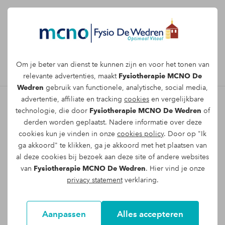
Afspraak maken
Om je beter van dienst te kunnen zijn en voor het tonen van
relevante advertenties, maakt
Fysiotherapie MCNO De
Wedren
gebruik van functionele, analytische, social media,
advertentie, affiliate en tracking
cookies
en vergelijkbare
technologie, die door
Fysiotherapie MCNO De Wedren
of
Hersenletsel (niet
derden worden geplaatst. Nadere informatie over deze
cookies kun je vinden in onze
cookies policy
. Door op "Ik
aangeboren) behandelen in
ga akkoord" te klikken, ga je akkoord met het plaatsen van
Nijmegen
al deze cookies bij bezoek aan deze site of andere websites
van
Fysiotherapie MCNO De Wedren
. Hier vind je onze
Is er bij jou sprake van beschadiging van het
privacy statement
verklaring.
hersenweefsel door een hersenaandoening?
Korter gezegd: heb jij niet aangeboren
Aanpassen
Alles accepteren
hersenletsel, formeel afgekort met NAH? Dan