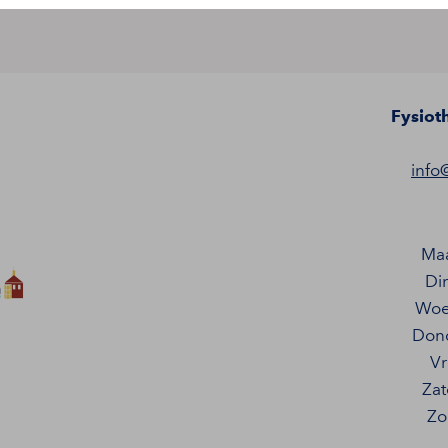
Fysiot
info
Ma
Di
Woe
Don
Vr
Za
Zo