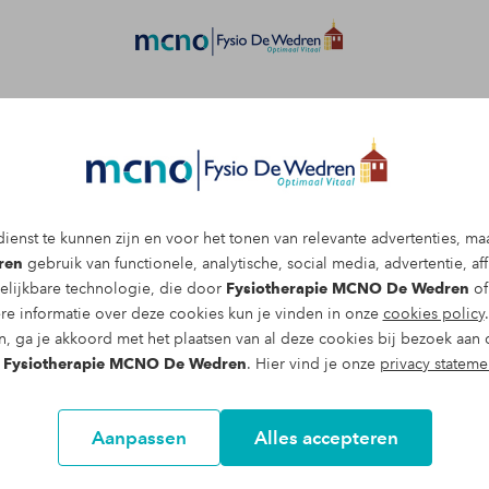
Afspraak maken
ienst te kunnen zijn en voor het tonen van relevante advertenties, ma
pspreekuur bij een fysiotherapeut
ren
gebruik van functionele, analytische, social media, advertentie, affi
elijkbare technologie, die door
Fysiotherapie MCNO De Wedren
of
tijd rond met vragen over een bepaalde soort klacht of
re informatie over deze cookies kun je vinden in onze
cookies policy
et advies van een van onze fysiotherapeuten? Maak sn
n, ga je akkoord met het plaatsen van al deze cookies bij bezoek aan 
 vrijblijvende afspraak via onderstaande button.
n
Fysiotherapie MCNO De Wedren
. Hier vind je onze
privacy stateme
Aanpassen
Alles accepteren
e afspraak