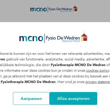
Afspraak maken
ienst te kunnen zijn en voor het tonen van relevante advertenties, ma
ie in Nijmegen
ren
gebruik van functionele, analytische, social media, advertentie, affi
elijkbare technologie, die door
Fysiotherapie MCNO De Wedren
of
re informatie over deze cookies kun je vinden in onze
cookies policy
de is een nieuwe vorm van fysiotherapie
n, ga je akkoord met het plaatsen van al deze cookies bij bezoek aan 
ands Genootschap voor Fysiotherapie en
n
Fysiotherapie MCNO De Wedren
. Hier vind je onze
privacy stateme
Aanpassen
Alles accepteren