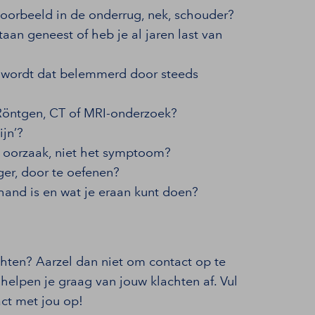
voorbeeld in de onderrug, nek, schouder?
aan geneest of heb je al jaren last van
r wordt dat belemmerd door steeds
 Röntgen, CT of MRI-onderzoek?
jn’?
e oorzaak, niet het symptoom?
rger, door te oefenen?
hand is en wat je eraan kunt doen?
hten? Aarzel dan niet om contact op te
elpen je graag van jouw klachten af. Vul
act met jou op!