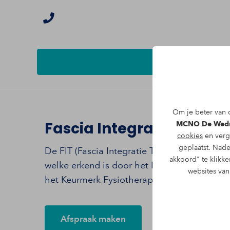
Om je beter van d
Fascia Integratie therap
MCNO De Wed
cookies
en verg
geplaatst. Nade
De FIT (Fascia Integratie Therapie) – metho
akkoord" te klikke
welke erkend is door het Koninklijk Nederl
websites va
het Keurmerk Fysiotherapie.
Afspraak maken