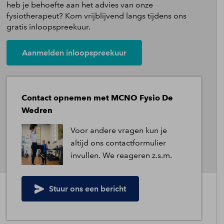
heb je behoefte aan het advies van onze
Heb je vragen?
fysiotherapeut? Kom vrijblijvend langs tijdens ons
gratis inloopspreekuur.
eem
contact
met ons op
Aanmelden inloopspreekuur
Contact opnemen met MCNO Fysio De
Wedren
Voor andere vragen kun je
altijd ons contactformulier
invullen. We reageren z.s.m.
Stuur ons een bericht
aanpassen