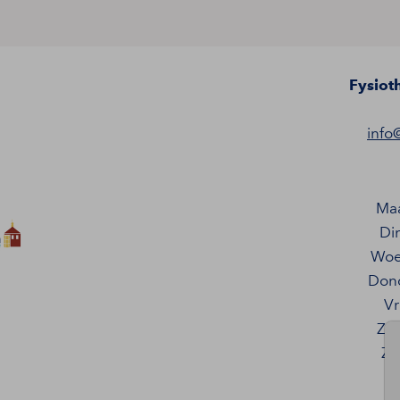
Fysiot
info
Ma
Di
Woe
Don
Vr
Za
Zo