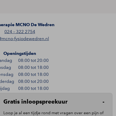
herapie MCNO De Wedren
024 – 322 2754
@mcno-fysiodewedren.nl
Openingstijden
andag
08:00 tot 20:00
nsdag
08:00 tot 18:00
nsdag
08:00 tot 18:00
derdag
08:00 tot 20:00
ijdag
08:00 tot 18:00
terdag
Gesloten
Gratis inloopspreekuur
ndag
Gesloten
Loop je al een tijdje rond met vragen over een pijn of