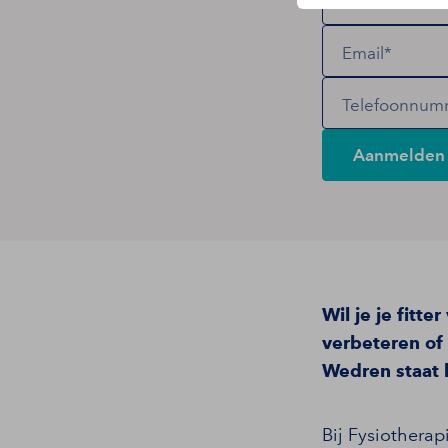
Naam*
Email*
Telefoonnum
Aanmelden 
Wil je je fitte
verbeteren o
Wedren staat k
Bij Fysiothera