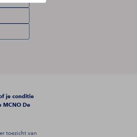
of je conditie
pie MCNO De
r toezicht van