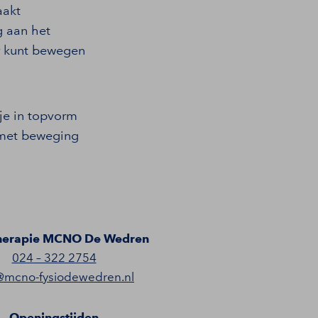
aakt
g aan het
er kunt bewegen
 je in topvorm
 met beweging
herapie MCNO De Wedren
024 – 322 2754
@mcno-fysiodewedren.nl
Openingstijden