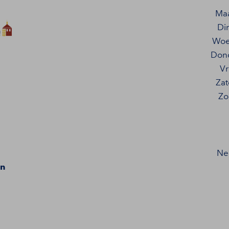
Ma
Di
Woe
Don
Vr
Za
Zo
N
en