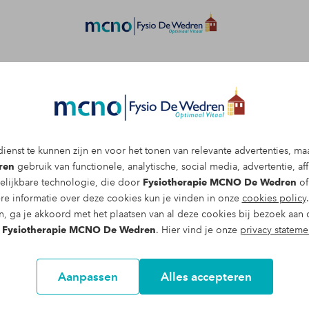
Afspraak maken
ienst te kunnen zijn en voor het tonen van relevante advertenties, ma
en afspraak maken voor Medisch
ren
gebruik van functionele, analytische, social media, advertentie, affi
elijkbare technologie, die door
Fysiotherapie MCNO De Wedren
of
re informatie over deze cookies kun je vinden in onze
cookies policy
n, ga je akkoord met het plaatsen van al deze cookies bij bezoek aan 
sseerd geraakt? Voor meer informatie kun je een gratis
n
Fysiotherapie MCNO De Wedren
. Hier vind je onze
privacy stateme
esprek aanvragen via onderstaand formulier. Een van
in een persoonlijk gesprek, geheel vrijblijvend, uitlegge
Aanpassen
Alles accepteren
 betekenen voor een langdurig gezonde leefstijl.