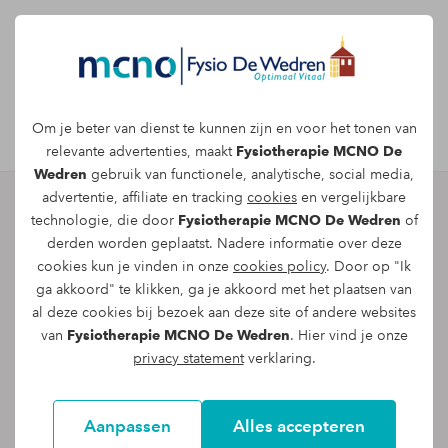
Afspraak maken
Om je beter van dienst te kunnen zijn en voor het tonen van
relevante advertenties, maakt
Fysiotherapie MCNO De
Wedren
gebruik van functionele, analytische, social media,
advertentie, affiliate en tracking
cookies
en vergelijkbare
technologie, die door
Fysiotherapie MCNO De Wedren
of
Direct een afspraak maken
derden worden geplaatst. Nadere informatie over deze
cookies kun je vinden in onze
cookies policy
. Door op "Ik
voor Fysio Fitness
ga akkoord" te klikken, ga je akkoord met het plaatsen van
Ben je geïnteresseerd geraakt? Voor meer
al deze cookies bij bezoek aan deze site of andere websites
van
Fysiotherapie MCNO De Wedren
. Hier vind je onze
informatie kun je een gratis
privacy statement
verklaring.
kennismakingsgesprek aanvragen via
onderstaand formulier. Een van onze
fitcoaches zal in een persoonlijk gesprek,
Aanpassen
Alles accepteren