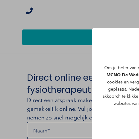
Om je beter van d
Direct online een afspra
MCNO De Wed
cookies
en verg
fysiotherapeut voor heup
geplaatst. Nade
akkoord" te klikke
Direct een afspraak maken met fysioprakt
websites va
gemakkelijk online. Vul jouw gegevens in o
nemen zo snel mogelijk contact met je op.
Naam*