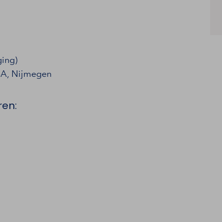
ging)
BA, Nijmegen
ren: