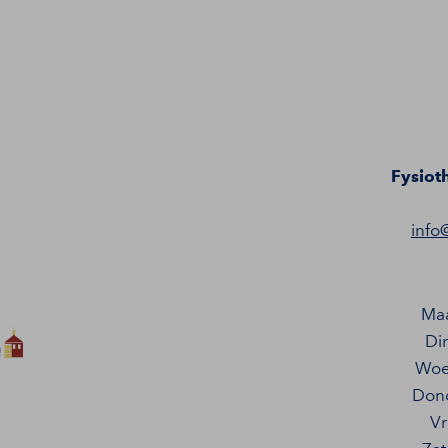
Fysiot
info
Ma
Di
Woe
Don
Vr