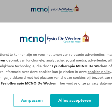
Afspraak maken
ienst te kunnen zijn en voor het tonen van relevante advertenties, ma
ak maken met een
ren
gebruik van functionele, analytische, social media, advertentie, affi
elijkbare technologie, die door
Fysiotherapie MCNO De Wedren
of
klachten
re informatie over deze cookies kun je vinden in onze
cookies policy
n, ga je akkoord met het plaatsen van al deze cookies bij bezoek aan 
ijk MCNO De Wedren doe je
n
Fysiotherapie MCNO De Wedren
. Hier vind je onze
privacy stateme
m een afspraak te maken en wij
Aanpassen
Alles accepteren