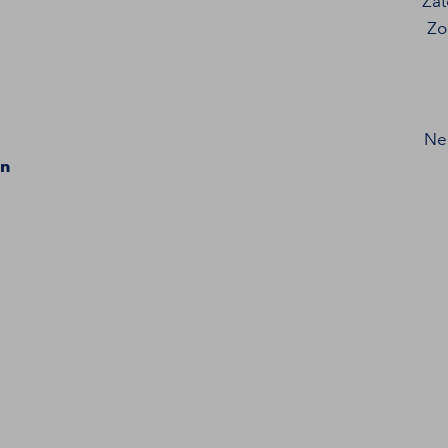
Za
Zo
N
en