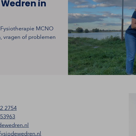
 Wedren in
n Fysiotherapie MCNO
n, vragen of problemen
2 2754
53963
dewedren.nl
fysiodewedren.nl