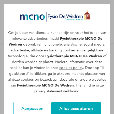
Afspraak maken
Om je beter van dienst te kunnen zijn en voor het tonen van
relevante advertenties, maakt
Fysiotherapie MCNO De
Wedren
gebruik van functionele, analytische, social media,
advertentie, affiliate en tracking
cookies
en vergelijkbare
technologie, die door
Fysiotherapie MCNO De Wedren
of
Direct online een afspraak
derden worden geplaatst. Nadere informatie over deze
cookies kun je vinden in onze
cookies policy
. Door op "Ik
maken met een
ga akkoord" te klikken, ga je akkoord met het plaatsen van
fysiotherapeut voor het
al deze cookies bij bezoek aan deze site of andere websites
van
Fysiotherapie MCNO De Wedren
. Hier vind je onze
behandelen van kniepijn
privacy statement
verklaring.
Direct een afspraak maken met
fysiopraktijk MCNO De Wedren doe je
Aanpassen
Alles accepteren
gemakkelijk online. Vul jouw gegevens in