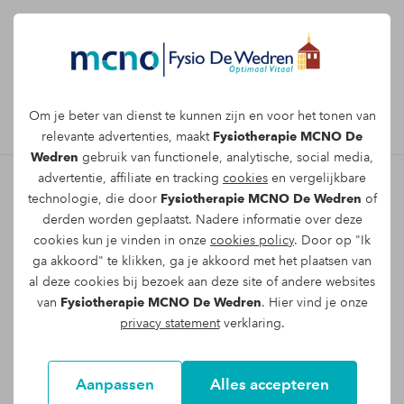
Afspraak maken
Om je beter van dienst te kunnen zijn en voor het tonen van
relevante advertenties, maakt
Fysiotherapie MCNO De
Wedren
gebruik van functionele, analytische, social media,
advertentie, affiliate en tracking
cookies
en vergelijkbare
technologie, die door
Fysiotherapie MCNO De Wedren
of
Direct online een afspraak
derden worden geplaatst. Nadere informatie over deze
cookies kun je vinden in onze
cookies policy
. Door op "Ik
maken met een
ga akkoord" te klikken, ga je akkoord met het plaatsen van
fysiotherapeut voor
al deze cookies bij bezoek aan deze site of andere websites
van
Fysiotherapie MCNO De Wedren
. Hier vind je onze
achillespeesklachten
privacy statement
verklaring.
Direct een afspraak maken met
fysiopraktijk MCNO De Wedren doe je
Aanpassen
Alles accepteren
gemakkelijk online. Vul jouw gegevens in